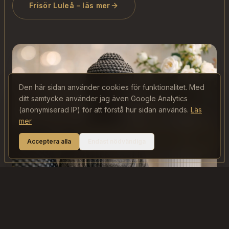
Frisör Luleå – läs mer
Den här sidan använder cookies för funktionalitet. Med
ditt samtycke använder jag även Google Analytics
(anonymiserad IP) för att förstå hur sidan används.
Läs
mer
Hej! Kan jag hjälpa dig? ✨
Acceptera alla
Endast nödvändiga