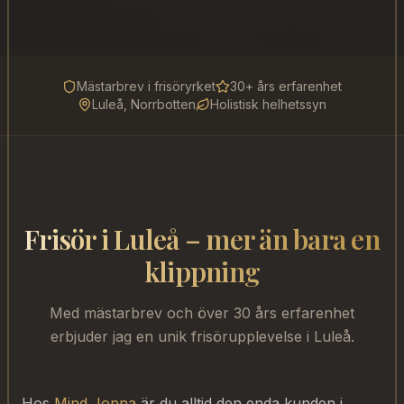
Mästarbrev i frisöryrket
30+ års erfarenhet
Luleå, Norrbotten
Holistisk helhetssyn
Frisör i Luleå – mer än bara en
klippning
Med mästarbrev och över 30 års erfarenhet
erbjuder jag en unik frisörupplevelse i Luleå.
Hos
Mind Jonna
är du alltid den enda kunden i